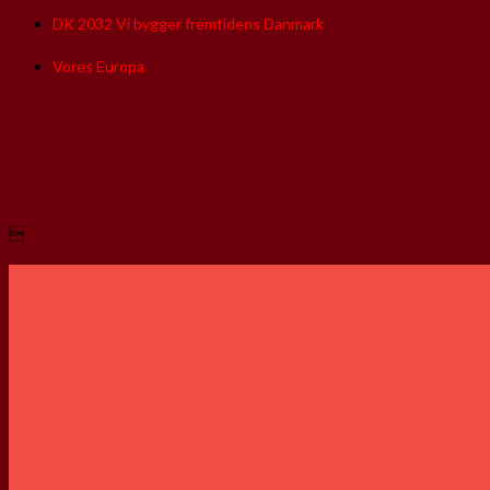
DK 2032 Vi bygger fremtidens Danmark
Vores Europa
