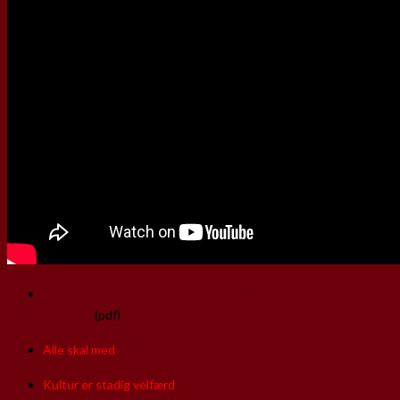
Retfærdig og realistisk: En udlændingepolitik, der samler
Danmark
(pdf)
Alle skal med
Kultur er stadig velfærd