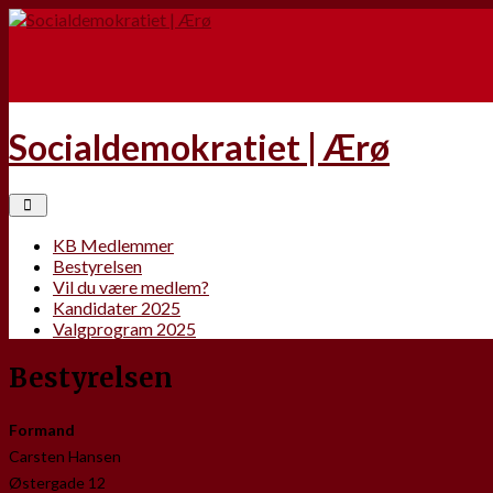
Socialdemokratiet | Ærø
KB Medlemmer
Bestyrelsen
Vil du være medlem?
Kandidater 2025
Valgprogram 2025
Bestyrelsen
Formand
Carsten Hansen
Østergade 12