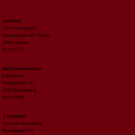
Sekretær
John Vestergaard
Marstalsvejen 39, Ommel
5960 Marstal
21 31 91 77
donvestmobil@gmail.com
Bestyrelsesmedlem
Erik Eriksen
Sygehusvejen 15
5970 Ærøskøbing
40 24 39 88
erik@aeroe-bilen.dk
1. suppleant
Johannes Renneberg
Musvågevej 197