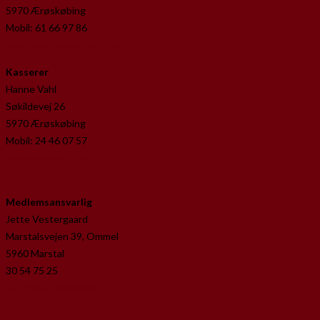
5970 Ærøskøbing
Mobil: 61 66 97 86
carstenkomm@gmail.com
Kasserer
Hanne Vahl
Søkildevej 26
5970 Ærøskøbing
Mobil: 24 46 07 57
hannevahl@stofanet.dk
Medlemsansvarlig
Jette Vestergaard
Marstalsvejen 39, Ommel
5960 Marstal
30 54 75 25
jettegjoveraa@gmail.com