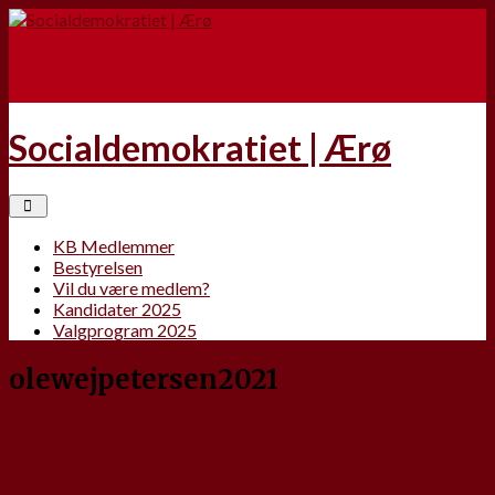
Socialdemokratiet | Ærø
KB Medlemmer
Bestyrelsen
Vil du være medlem?
Kandidater 2025
Valgprogram 2025
olewejpetersen2021